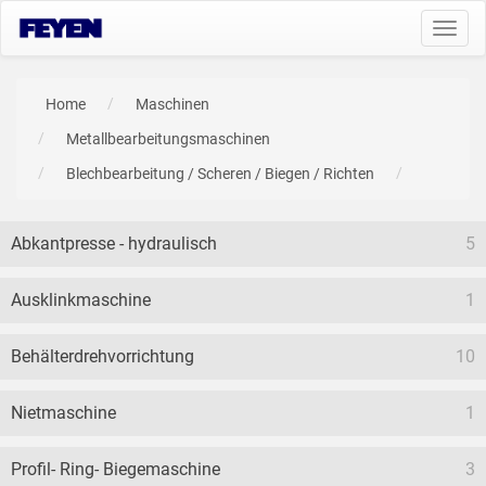
Toggl
navig
Home
Maschinen
Metallbearbeitungsmaschinen
Blechbearbeitung / Scheren / Biegen / Richten
Abkantpresse - hydraulisch
5
Ausklinkmaschine
1
Behälterdrehvorrichtung
10
Nietmaschine
1
Profil- Ring- Biegemaschine
3