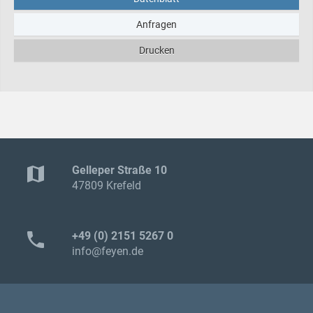
Anfragen
Drucken
map
Gelleper Straße 10
47809 Krefeld
phone
+49 (0) 2151 5267 0
info@feyen.de