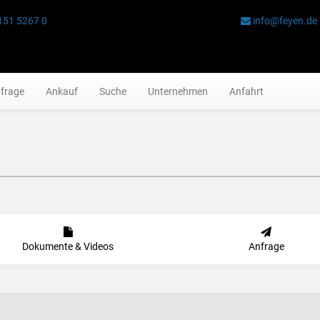
151 5267 0
info@feyen.de
frage
Ankauf
Suche
Unternehmen
Anfahrt
Dokumente & Videos
Anfrage