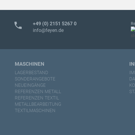
phone
+49 (0) 2151 5267 0
Re
info@feyen.de
MASCHINEN
I
LAGERBESTAND
I
SONDERANGEBOTE
D
NEUEINGÄNGE
KO
REFERENZEN METALL
ST
REFERENZEN TEXTIL
METALLBEARBEITUNG
TEXTILMASCHINEN