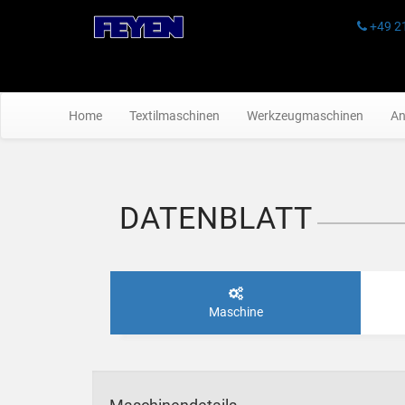
+49 2
Home
Textilmaschinen
Werkzeugmaschinen
An
DATENBLATT
Maschine