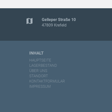
map
Gelleper Straße 10
47809 Krefeld
INHALT
HAUPTSEITE
LAGERBESTAND
ÜBER UNS
STANDORT
KONTAKTFORMULAR
IMPRESSUM