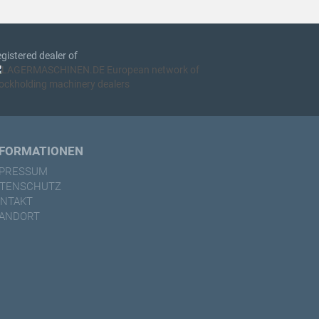
gistered dealer of
NFORMATIONEN
MPRESSUM
ATENSCHUTZ
NTAKT
ANDORT