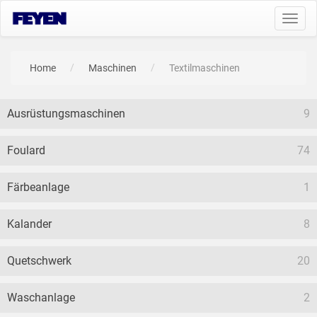
Toggl
navig
Home
Maschinen
Textilmaschinen
Ausrüstungsmaschinen
9
Foulard
74
Färbeanlage
1
Kalander
8
Quetschwerk
20
Waschanlage
2