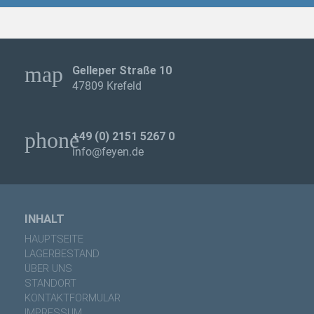
map
Gelleper Straße 10
47809 Krefeld
phone
+49 (0) 2151 5267 0
info@feyen.de
INHALT
HAUPTSEITE
LAGERBESTAND
ÜBER UNS
STANDORT
KONTAKTFORMULAR
IMPRESSUM