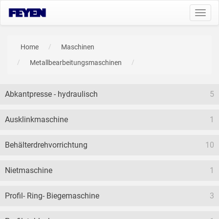
Toggl
navig
Home
Maschinen
Metallbearbeitungsmaschinen
Abkantpresse - hydraulisch
5
Ausklinkmaschine
1
Behälterdrehvorrichtung
10
Nietmaschine
1
Profil- Ring- Biegemaschine
3