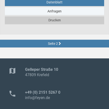
Datenblatt
Anfragen
Drucken
Seite 2
map
Gelleper Straße 10
47809 Krefeld
phone
+49 (0) 2151 5267 0
info@feyen.de