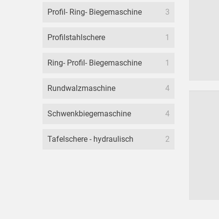
Profil- Ring- Biegemaschine
3
Profilstahlschere
1
Ring- Profil- Biegemaschine
1
Rundwalzmaschine
4
Schwenkbiegemaschine
4
Tafelschere - hydraulisch
2