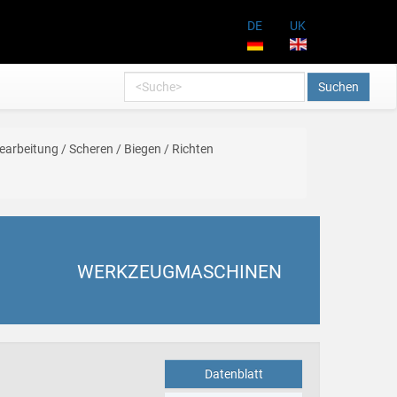
DE
UK
Suchen
earbeitung / Scheren / Biegen / Richten
WERKZEUGMASCHINEN
Datenblatt