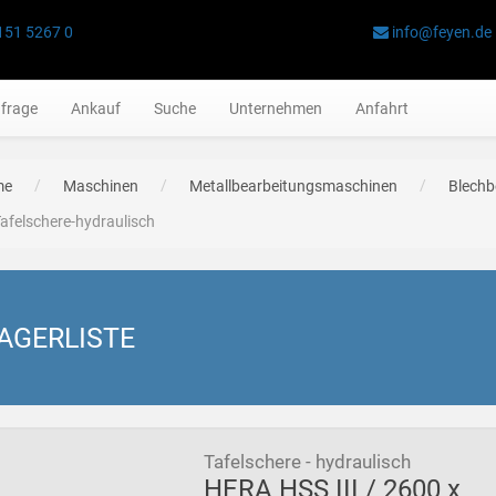
151 5267 0
info@feyen.de
frage
Ankauf
Suche
Unternehmen
Anfahrt
me
Maschinen
Metallbearbeitungsmaschinen
Blechb
afelschere-hydraulisch
AGERLISTE
Tafelschere - hydraulisch
HERA HSS III / 2600 x