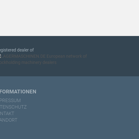
gistered dealer of
NFORMATIONEN
MPRESSUM
ATENSCHUTZ
NTAKT
ANDORT