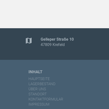
map
Gelleper Straße 10
47809 Krefeld
INHALT
HAUPTSEITE
LAGERBESTAND
ÜBER UNS
STANDORT
KONTAKTFORMULAR
IMPRESSUM