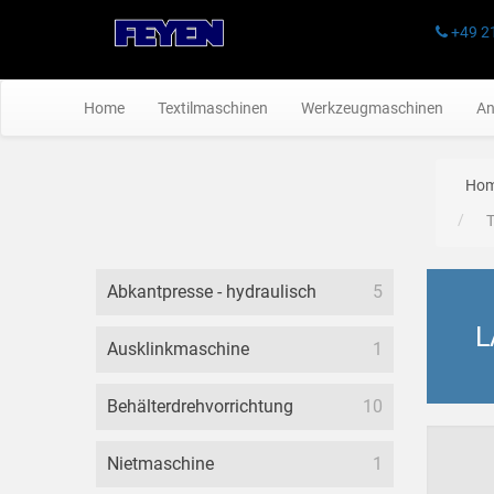
+49 2
Home
Textilmaschinen
Werkzeugmaschinen
An
Ho
T
Abkantpresse - hydraulisch
5
L
Ausklinkmaschine
1
Behälterdrehvorrichtung
10
Nietmaschine
1