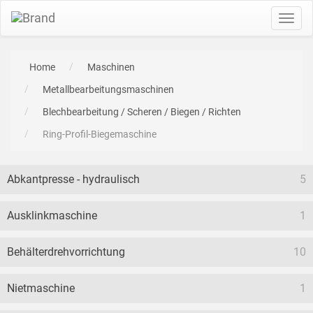
Toggl
navig
Home
Maschinen
Metallbearbeitungsmaschinen
Blechbearbeitung / Scheren / Biegen / Richten
Ring-Profil-Biegemaschine
Abkantpresse - hydraulisch
5
Ausklinkmaschine
1
Behälterdrehvorrichtung
10
Nietmaschine
1