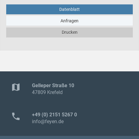
Datenblatt
Anfragen
Drucken
map
Gelleper Straße 10
47809 Krefeld
phone
+49 (0) 2151 5267 0
info@feyen.de