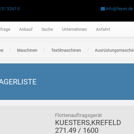
151 5267 0
info@feyen.de
frage
Ankauf
Suche
Unternehmen
Anfahrt
me
Maschinen
Textilmaschinen
Ausrüstungsmaschi
AGERLISTE
Flottenauftragsgerät
KUESTERS,KREFELD
271.49 / 1600