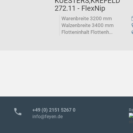
KUESTERS,KREFELD
272.11 - FlexNip
Warenbreite 3200 mm
Walzenbreite 3400 mm
Flotteninhalt Flottenh...
phone
+49 (0) 2151 5267 0
Re
info@feyen.de