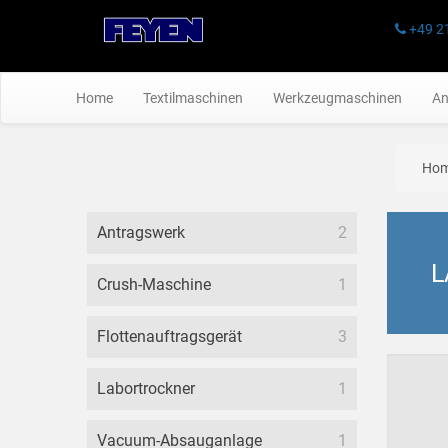
+49 2
Home
Textilmaschinen
Werkzeugmaschinen
An
Ho
Antragswerk
2
L
Crush-Maschine
1
Flottenauftragsgerät
3
Labortrockner
1
Vacuum-Absauganlage
1