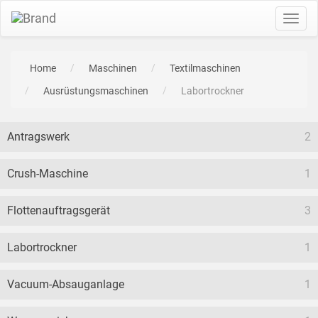
Toggl
navig
Home
Maschinen
Textilmaschinen
Ausrüstungsmaschinen
Labortrockner
Antragswerk
2
Crush-Maschine
1
Flottenauftragsgerät
3
Labortrockner
1
Vacuum-Absauganlage
1