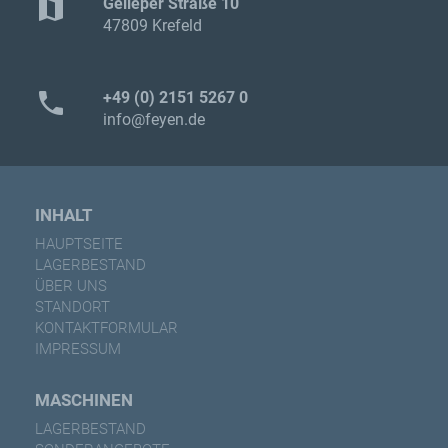
map
Gelleper Straße 10
47809 Krefeld
phone
+49 (0) 2151 5267 0
info@feyen.de
INHALT
HAUPTSEITE
LAGERBESTAND
ÜBER UNS
STANDORT
KONTAKTFORMULAR
IMPRESSUM
MASCHINEN
LAGERBESTAND