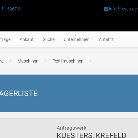
151 5267 0
info@feyen.de
frage
Ankauf
Suche
Unternehmen
Anfahrt
me
Maschinen
Textilmaschinen
AGERLISTE
Antragswerk
KUESTERS, KREFELD