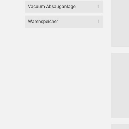
Vacuum-Absauganlage
1
Warenspeicher
1