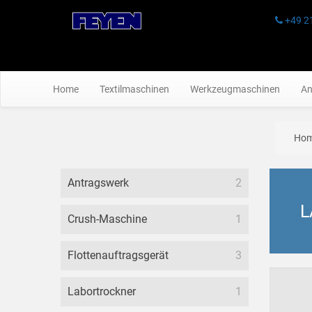
+49 2
Home
Textilmaschinen
Werkzeugmaschinen
An
Ho
Antragswerk
2
L
Crush-Maschine
1
Flottenauftragsgerät
3
Labortrockner
1