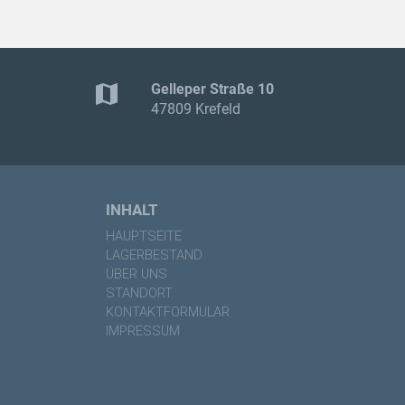
map
Gelleper Straße 10
47809 Krefeld
INHALT
HAUPTSEITE
LAGERBESTAND
ÜBER UNS
STANDORT
KONTAKTFORMULAR
IMPRESSUM