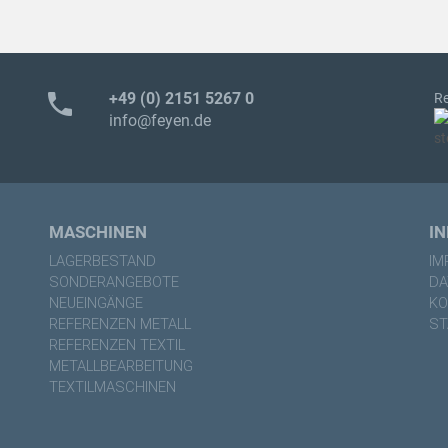
phone
+49 (0) 2151 5267 0
Re
info@feyen.de
MASCHINEN
I
LAGERBESTAND
IM
SONDERANGEBOTE
DA
NEUEINGÄNGE
KO
REFERENZEN METALL
ST
REFERENZEN TEXTIL
METALLBEARBEITUNG
TEXTILMASCHINEN