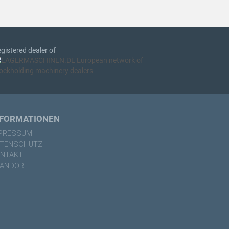
gistered dealer of
NFORMATIONEN
PRESSUM
TENSCHUTZ
NTAKT
ANDORT