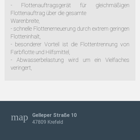
- Flottenauftragsgerät für gleichmäßigen
Flottenauftrag über die gesamte
Warenbreite,
- schnelle Flottenerneuerung durch extrem geringen
Flotteninhalt,
- besonderer Vorteil ist die Flottentrennung von
Farbflotte und Hilfsmittel,
- Abwasserbelastung wird um ein Vielfaches
veringert,
map
Gelleper Straße 10
47809 Krefeld