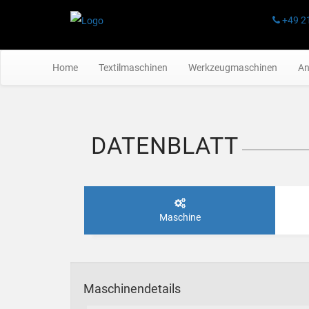
+49 2
Home
Textilmaschinen
Werkzeugmaschinen
An
DATENBLATT
Maschine
Maschinendetails