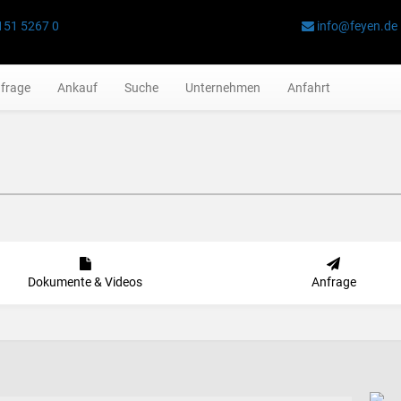
151 5267 0
info@feyen.de
frage
Ankauf
Suche
Unternehmen
Anfahrt
Dokumente & Videos
Anfrage