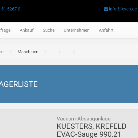
151 5267 0
info@feyen.de
frage
Ankauf
Suche
Unternehmen
Anfahrt
me
Maschinen
AGERLISTE
Vacuum-Absauganlage
KUESTERS, KREFELD
EVAC-Sauge 990.21