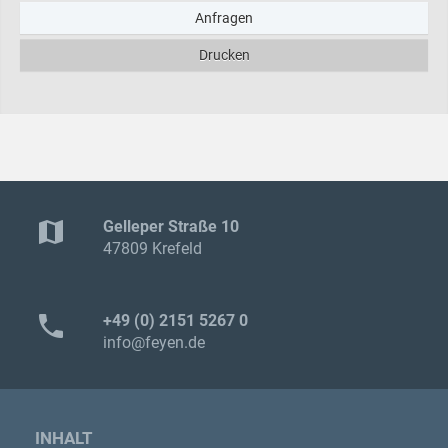
Anfragen
Drucken
map
Gelleper Straße 10
47809 Krefeld
phone
+49 (0) 2151 5267 0
info@feyen.de
INHALT