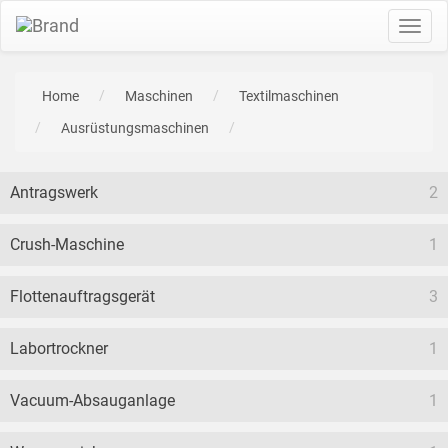
Toggl
navig
Home
Maschinen
Textilmaschinen
Ausrüstungsmaschinen
Antragswerk
2
Crush-Maschine
1
Flottenauftragsgerät
3
Labortrockner
1
Vacuum-Absauganlage
1