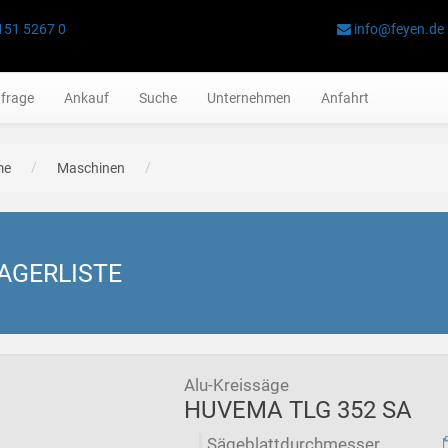
151 5267 0
info@feyen.de
frage
Ankauf
Suche
Unternehmen
Anfahrt
me
Maschinen
AGERLISTE
Alu-Kreissäge
HUVEMA TLG 352 SA
Sägeblattdurchmesser