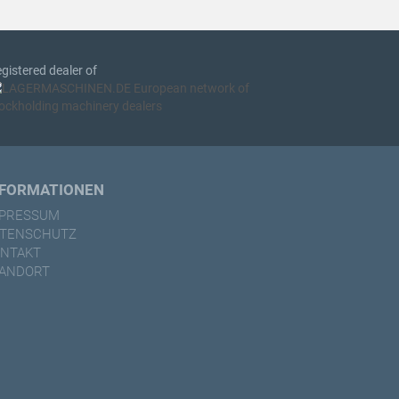
gistered dealer of
NFORMATIONEN
MPRESSUM
ATENSCHUTZ
NTAKT
ANDORT