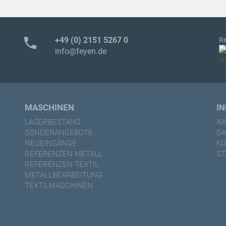
phone
+49 (0) 2151 5267 0
Re
info@feyen.de
MASCHINEN
I
LAGERBESTAND
I
SONDERANGEBOTE
D
NEUEINGÄNGE
KO
REFERENZEN METALL
ST
REFERENZEN TEXTIL
METALLBEARBEITUNG
TEXTILMASCHINEN