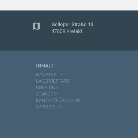
map
Gelleper Straße 10
47809 Krefeld
INHALT
HAUPTSEITE
LAGERBESTAND
ÜBER UNS
STANDORT
KONTAKTFORMULAR
IMPRESSUM