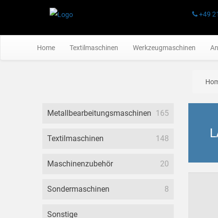
+49 2
Home
Textilmaschinen
Werkzeugmaschinen
An
Ho
Metallbearbeitungsmaschinen
165
L
Textilmaschinen
148
Maschinenzubehör
20
Sondermaschinen
8
Sonstige