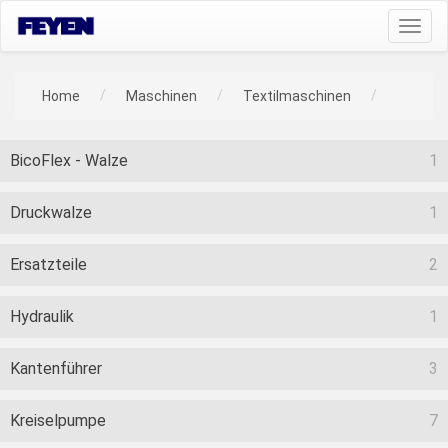
Toggl
navig
Home
Maschinen
Textilmaschinen
BicoFlex - Walze
1
Druckwalze
1
Ersatzteile
2
Hydraulik
1
Kantenführer
3
Kreiselpumpe
7