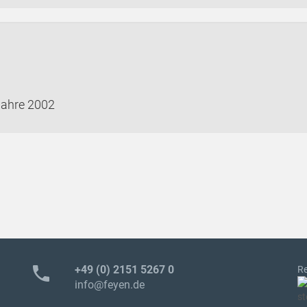
Jahre 2002
phone
+49 (0) 2151 5267 0
Re
info@feyen.de