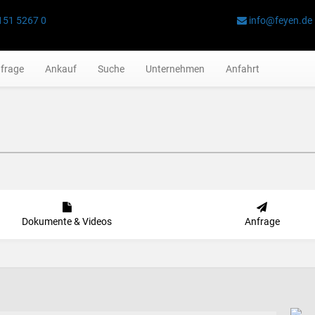
151 5267 0
info@feyen.de
frage
Ankauf
Suche
Unternehmen
Anfahrt
Dokumente & Videos
Anfrage