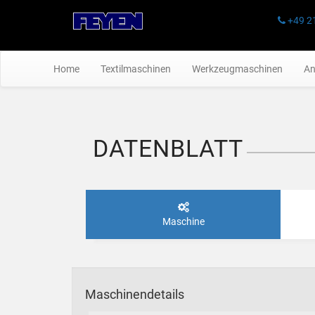
+49 2
Home
Textilmaschinen
Werkzeugmaschinen
An
DATENBLATT
Maschine
Maschinendetails